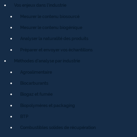
Vos enjeux dans l’industrie
Mesurer le contenu biosourcé
Mesurer le contenu biogénique
Analyser la naturalité des produits
Préparer et envoyer vos échantillons
Méthodes d’analyse par industrie
Agroalimentaire
Biocarburants
Biogaz et fumée
Biopolymères et packaging
BTP
Combustibles solides de récupération