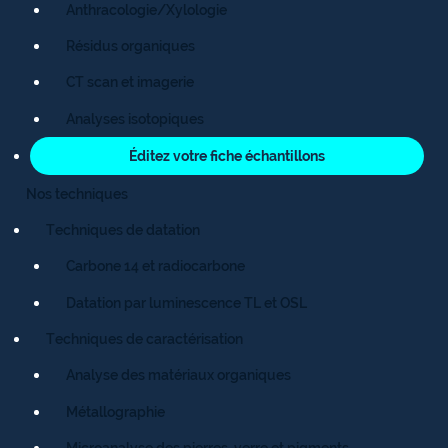
Anthracologie/Xylologie
Résidus organiques
CT scan et imagerie
Analyses isotopiques
Éditez votre fiche échantillons
Nos techniques
Techniques de datation
Carbone 14 et radiocarbone
Datation par luminescence TL et OSL
Techniques de caractérisation
Analyse des matériaux organiques
Métallographie
Microanalyse des pierres, verre et pigments