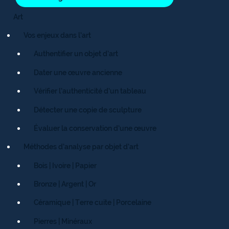
Art
Vos enjeux dans l’art
Authentifier un objet d’art
Dater une œuvre ancienne
Vérifier l’authenticité d’un tableau
Détecter une copie de sculpture
Évaluer la conservation d’une œuvre
Méthodes d’analyse par objet d’art
Bois | Ivoire | Papier
Bronze | Argent | Or
Céramique | Terre cuite | Porcelaine
Pierres | Minéraux