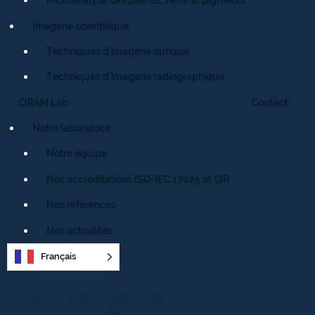
Imagerie scientifique
Techniques d’imagerie optique
Techniques d’imagerie radiographique
CIRAM Lab
Contact
Notre laboratoire
Notre équipe
Nos accréditations ISO-IEC 17025 et CIR
Nos références
Nos actualités
Français
BIOPLASTIQUES ET