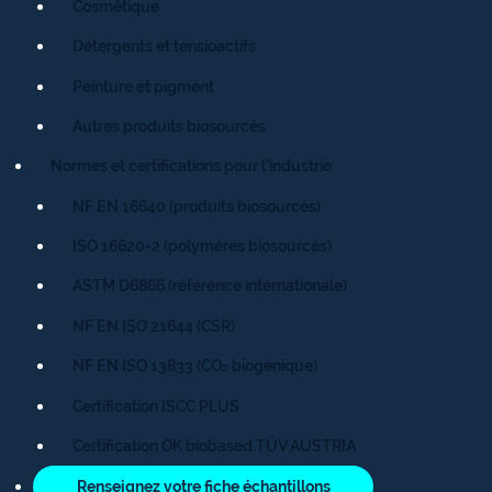
Cosmétique
Détergents et tensioactifs
Peinture et pigment
Autres produits biosourcés
Normes et certifications pour l’industrie
NF EN 16640 (produits biosourcés)
ISO 16620-2 (polymères biosourcés)
ASTM D6866 (référence internationale)
NF EN ISO 21644 (CSR)
NF EN ISO 13833 (CO₂ biogénique)
Certification ISCC PLUS
Certification OK biobased TÜV AUSTRIA
Renseignez votre fiche échantillons