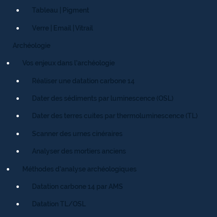
Tableau | Pigment
Verre | Email | Vitrail
Archéologie
Vos enjeux dans l’archéologie
Réaliser une datation carbone 14
Dater des sédiments par luminescence (OSL)
Dater des terres cuites par thermoluminescence (TL)
Scanner des urnes cinéraires
Analyser des mortiers anciens
Méthodes d’analyse archéologiques
Datation carbone 14 par AMS
Datation TL/OSL