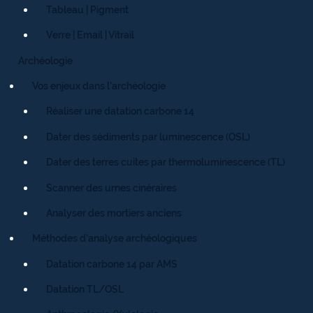
Tableau | Pigment
Verre | Email | Vitrail
Archéologie
Vos enjeux dans l’archéologie
Réaliser une datation carbone 14
Dater des sédiments par luminescence (OSL)
Dater des terres cuites par thermoluminescence (TL)
Scanner des urnes cinéraires
Analyser des mortiers anciens
Méthodes d’analyse archéologiques
Datation carbone 14 par AMS
Datation TL/OSL