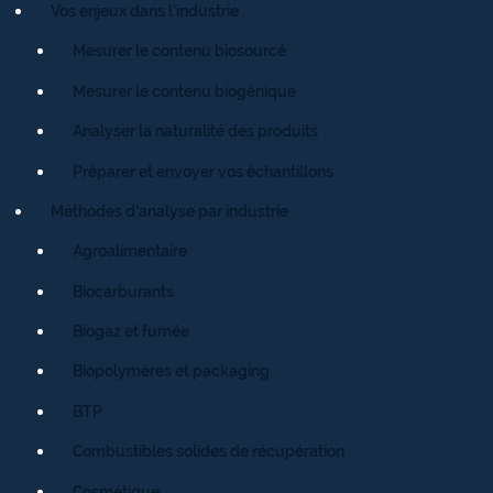
Vos enjeux dans l’industrie
Mesurer le contenu biosourcé
Mesurer le contenu biogénique
Analyser la naturalité des produits
Préparer et envoyer vos échantillons
Méthodes d’analyse par industrie
Agroalimentaire
Biocarburants
Biogaz et fumée
Biopolymères et packaging
BTP
Combustibles solides de récupération
Cosmétique