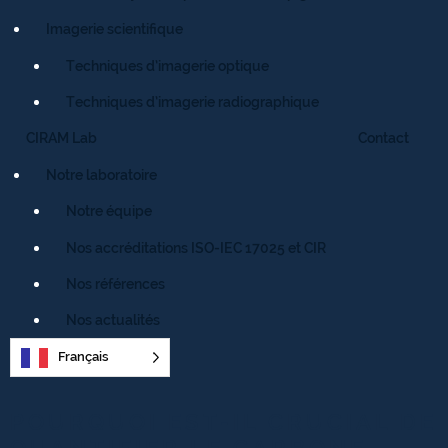
Imagerie scientifique
Techniques d’imagerie optique
Techniques d’imagerie radiographique
CIRAM Lab
Contact
Notre laboratoire
Notre équipe
Nos accréditations ISO-IEC 17025 et CIR
Nos références
Nos actualités
Français
POURQUOI EST-IL CRUCIAL DE