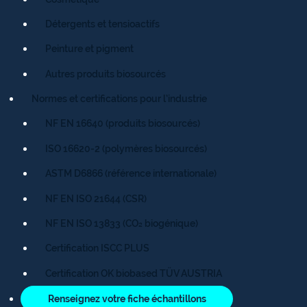
Détergents et tensioactifs
Peinture et pigment
Autres produits biosourcés
Normes et certifications pour l’industrie
NF EN 16640 (produits biosourcés)
ISO 16620-2 (polymères biosourcés)
ASTM D6866 (référence internationale)
NF EN ISO 21644 (CSR)
NF EN ISO 13833 (CO₂ biogénique)
Certification ISCC PLUS
Certification OK biobased TÜV AUSTRIA
Renseignez votre fiche échantillons