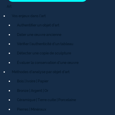
Art
Vos enjeux dans l’art
Authentifier un objet d’art
Dater une œuvre ancienne
Vérifier l’authenticité d’un tableau
Détecter une copie de sculpture
Évaluer la conservation d’une œuvre
Méthodes d’analyse par objet d’art
Bois | Ivoire | Papier
Bronze | Argent | Or
Céramique | Terre cuite | Porcelaine
Pierres | Minéraux