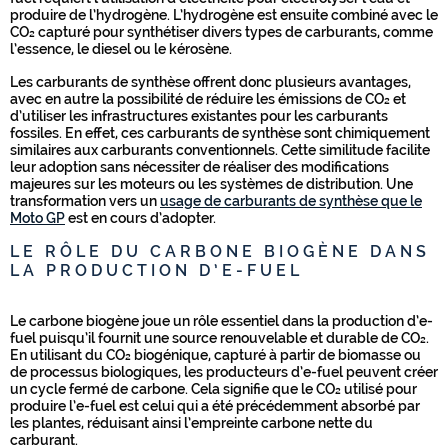
produire de l’hydrogène. L’hydrogène est ensuite combiné avec le
CO₂ capturé pour synthétiser divers types de carburants, comme
l’essence, le diesel ou le kérosène.
Les carburants de synthèse offrent donc plusieurs avantages,
avec en autre la possibilité de réduire les émissions de CO₂ et
d’utiliser les infrastructures existantes pour les carburants
fossiles. En effet, ces carburants de synthèse sont chimiquement
similaires aux carburants conventionnels. Cette similitude facilite
leur adoption sans nécessiter de réaliser des modifications
majeures sur les moteurs ou les systèmes de distribution. Une
transformation vers un
usage de carburants de synthèse que le
Moto GP
est en cours d’adopter.
LE RÔLE DU CARBONE BIOGÈNE DANS
LA PRODUCTION D’E-FUEL
Le carbone biogène joue un rôle essentiel dans la production d’e-
fuel puisqu’il fournit une source renouvelable et durable de CO₂.
En utilisant du CO₂ biogénique, capturé à partir de biomasse ou
de processus biologiques, les producteurs d’e-fuel peuvent créer
un cycle fermé de carbone. Cela signifie que le CO₂ utilisé pour
produire l’e-fuel est celui qui a été précédemment absorbé par
les plantes, réduisant ainsi l’empreinte carbone nette du
carburant.