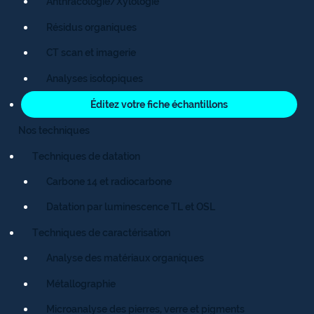
Anthracologie/Xylologie
Résidus organiques
CT scan et imagerie
Analyses isotopiques
Éditez votre fiche échantillons
Nos techniques
Techniques de datation
Carbone 14 et radiocarbone
Datation par luminescence TL et OSL
Techniques de caractérisation
Analyse des matériaux organiques
Métallographie
Microanalyse des pierres, verre et pigments