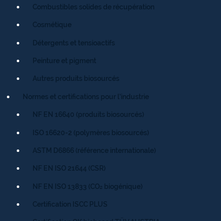
Combustibles solides de récupération
Cosmétique
Détergents et tensioactifs
Peinture et pigment
Autres produits biosourcés
Normes et certifications pour l’industrie
NF EN 16640 (produits biosourcés)
ISO 16620-2 (polymères biosourcés)
ASTM D6866 (référence internationale)
NF EN ISO 21644 (CSR)
NF EN ISO 13833 (CO₂ biogénique)
Certification ISCC PLUS