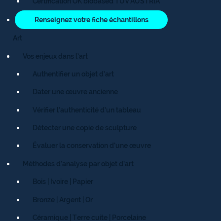
Certification OK biobased TÜV AUSTRIA
Renseignez votre fiche échantillons
Art
Vos enjeux dans l’art
Authentifier un objet d’art
Dater une œuvre ancienne
Vérifier l’authenticité d’un tableau
Détecter une copie de sculpture
Évaluer la conservation d’une œuvre
Méthodes d’analyse par objet d’art
Bois | Ivoire | Papier
Bronze | Argent | Or
Céramique | Terre cuite | Porcelaine