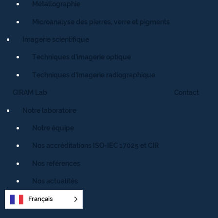
Métallographie
Microanalyse des pierres, verre et pigments
Imagerie scientifique
Techniques d’imagerie optique
Techniques d’imagerie radiographique
CIRAM Lab
Contact
Notre laboratoire
Notre équipe
Nos accréditations ISO-IEC 17025 et CIR
Nos références
Nos actualités
Français