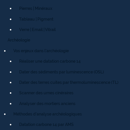
Pierres | Minéraux
Tableau | Pigment
Verre | Email | Vitrail
Archéologie
Vos enjeux dans l’archéologie
Réaliser une datation carbone 14
Dater des sédiments par luminescence (OSL)
Dater des terres cuites par thermoluminescence (TL)
Scanner des urnes cinéraires
Analyser des mortiers anciens
Méthodes d’analyse archéologiques
Datation carbone 14 par AMS