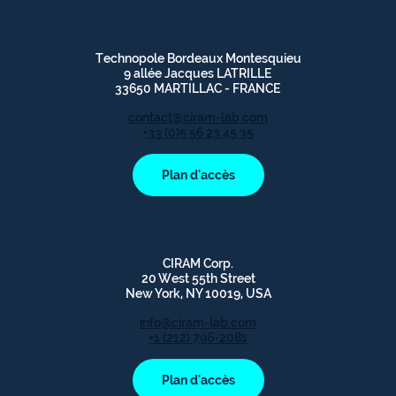
SIÈGE SOCIAL | LABORATOIRE
Technopole Bordeaux Montesquieu
9 allée Jacques LATRILLE
33650 MARTILLAC - FRANCE
contact@ciram-lab.com
+33 (0)5 56 23 45 35
Plan d'accès
BUREAU USA | CANADA | MEXIQUE
CIRAM Corp.
20 West 55th Street
New York, NY 10019, USA
info@ciram-lab.com
+1 (212) 796-2081
Plan d'accès