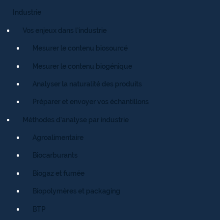
Industrie
Vos enjeux dans l’industrie
Mesurer le contenu biosourcé
Mesurer le contenu biogénique
Analyser la naturalité des produits
Préparer et envoyer vos échantillons
Méthodes d’analyse par industrie
Agroalimentaire
Biocarburants
Biogaz et fumée
Biopolymères et packaging
BTP