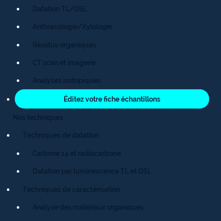
Datation TL/OSL
Anthracologie/Xylologie
Résidus organiques
CT scan et imagerie
Analyses isotopiques
Éditez votre fiche échantillons
Nos techniques
Techniques de datation
Carbone 14 et radiocarbone
Datation par luminescence TL et OSL
Techniques de caractérisation
Analyse des matériaux organiques