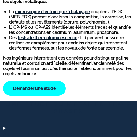
les objets métalliques
:
La
microscopie électronique à balayage
couplée à l’EDX
(MEB-EDX) permet d’analyser la composition, la corrosion, les
défauts et les revêtements (dorure, polychromie…).
L’ICP-MS
ou
ICP-AES
identifie les éléments traces et quantifie
les concentrations en cadmium, aluminium, phosphore.
Des
tests de thermoluminescence
(TL) peuvent aussi être
réalisés en complément pour certains objets qui présentent
des formes fermées, sur les noyaux de fonte par exemple.
Nos ingénieurs interprètent ces données pour distinguer
patine
naturelle
et
corrosion artificielle
, déterminer l’ancienneté des
objets et fournir un test d’authenticité fiable, notamment pour les
objets en bronze
.
Demander une étude
UNE ÉTUDE DU MÉTAL EN TROIS
PHASES
01 - ÉTUDE DE LA COMPOSITION