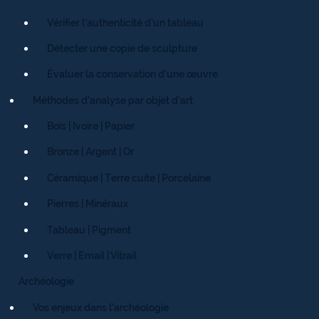
Vérifier l’authenticité d’un tableau
Détecter une copie de sculpture
Évaluer la conservation d’une œuvre
Méthodes d’analyse par objet d’art
Bois | Ivoire | Papier
Bronze | Argent | Or
Céramique | Terre cuite | Porcelaine
Pierres | Minéraux
Tableau | Pigment
Verre | Email | Vitrail
Archéologie
Vos enjeux dans l’archéologie