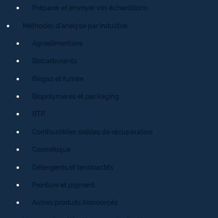
Préparer et envoyer vos échantillons
Méthodes d’analyse par industrie
Agroalimentaire
Biocarburants
Biogaz et fumée
Biopolymères et packaging
BTP
Combustibles solides de récupération
Cosmétique
Détergents et tensioactifs
Peinture et pigment
Autres produits biosourcés