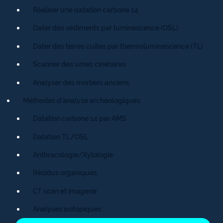
Réaliser une datation carbone 14
Dater des sédiments par luminescence (OSL)
Dater des terres cuites par thermoluminescence (TL)
Scanner des urnes cinéraires
Analyser des mortiers anciens
Méthodes d’analyse archéologiques
Datation carbone 14 par AMS
Datation TL/OSL
Anthracologie/Xylologie
Résidus organiques
CT scan et imagerie
Analyses isotopiques