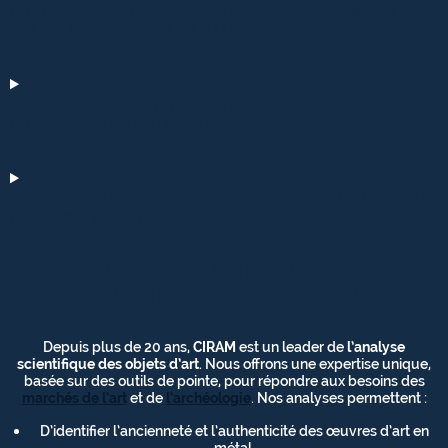
CHIMIQUE DES ALLIAGES : ÉLÉMENTS
MAJEURS ET MINEURS
02 - DÉTERMINATION DU DEGRÉ DE
CORROSION DU MÉTAL
03 - IDENTIFICATION DE L’ORIGINE DE
LA CORROSION DU MÉTAL
POURQUOI CHOISIR CIRAM POUR
L’ANALYSE DE VOS MÉTAUX ?
Depuis plus de 20 ans,
CIRAM
est un leader de
l’analyse
scientifique des objets d’art
. Nous offrons une expertise unique,
basée sur des outils de pointe, pour répondre aux besoins des
marchés de l’art
et de
l’archéologie
. Nos analyses permettent :
D’identifier l’ancienneté et l’authenticité des œuvres d’art en
métal.