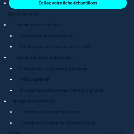
Éditez votre fiche échantillons
Nos techniques
Techniques de datation
Carbone 14 et radiocarbone
Datation par luminescence TL et OSL
Techniques de caractérisation
Analyse des matériaux organiques
Métallographie
Microanalyse des pierres, verre et pigments
Imagerie scientifique
Techniques d’imagerie optique
Techniques d’imagerie radiographique
CIRAM Lab
Contact