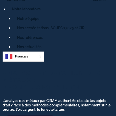
Notre laboratoire
Notre équipe
Nos accréditations ISO-IEC 17025 et CIR
Nos références
Nos actualités
Français
ANALYSE ET DATATION DES
MÉTAUX :
BRONZE, ARGENT, OR
L’analyse des métaux
par CIRAM authentifie et date les
objets
d’art
grâce à des méthodes complémentaires, notamment sur le
bronze, l’or, l’argent, le fer et le laiton
.