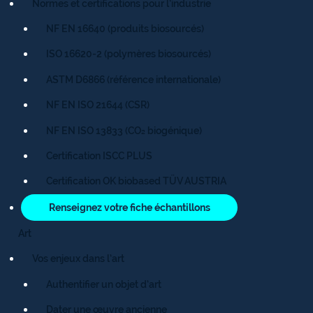
Normes et certifications pour l’industrie
NF EN 16640 (produits biosourcés)
ISO 16620-2 (polymères biosourcés)
ASTM D6866 (référence internationale)
NF EN ISO 21644 (CSR)
NF EN ISO 13833 (CO₂ biogénique)
Certification ISCC PLUS
Certification OK biobased TÜV AUSTRIA
Renseignez votre fiche échantillons
Art
Vos enjeux dans l’art
Authentifier un objet d’art
Dater une œuvre ancienne