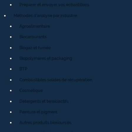
Préparer et envoyer vos échantillons
Méthodes d’analyse par industrie
Agroalimentaire
Biocarburants
Biogaz et fumée
Biopolymères et packaging
BTP
Combustibles solides de récupération
Cosmétique
Détergents et tensioactifs
Peinture et pigment
Autres produits biosourcés