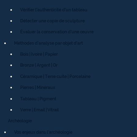
Vérifier l’authenticité d’un tableau
Détecter une copie de sculpture
Évaluer la conservation d’une œuvre
Méthodes d’analyse par objet d’art
Bois | Ivoire | Papier
Bronze | Argent | Or
Céramique | Terre cuite | Porcelaine
Pierres | Minéraux
Tableau | Pigment
Verre | Email | Vitrail
Archéologie
Vos enjeux dans l’archéologie