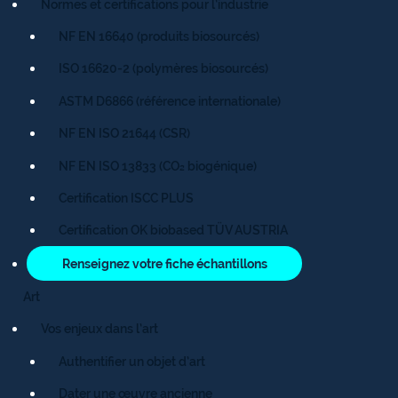
Normes et certifications pour l’industrie
NF EN 16640 (produits biosourcés)
ISO 16620-2 (polymères biosourcés)
ASTM D6866 (référence internationale)
NF EN ISO 21644 (CSR)
NF EN ISO 13833 (CO₂ biogénique)
Certification ISCC PLUS
Certification OK biobased TÜV AUSTRIA
Renseignez votre fiche échantillons
Art
Vos enjeux dans l’art
Authentifier un objet d’art
Dater une œuvre ancienne