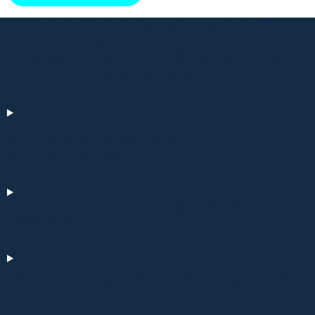
ENJEUX ET APPLICATIONS
CONCRÈTES DES
BIOCARBURANTS POUR LES
INDUSTRIELS
01 - OPTIMISATION DES CHAÎNES
D’APPROVISIONNEMENT ET
CERTIFICATION
02 - ACCÈS AUX FINANCEMENTS
PUBLICS
03 - DÉVELOPPEMENT ET VALIDATION
DES BIOCARBURANTS AVANCÉS