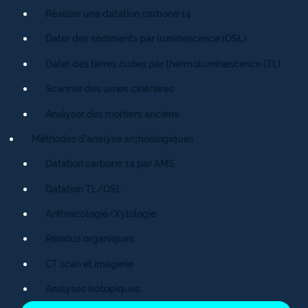
Réaliser une datation carbone 14
Dater des sédiments par luminescence (OSL)
Dater des terres cuites par thermoluminescence (TL)
Scanner des urnes cinéraires
Analyser des mortiers anciens
Méthodes d’analyse archéologiques
Datation carbone 14 par AMS
Datation TL/OSL
Anthracologie/Xylologie
Résidus organiques
CT scan et imagerie
Analyses isotopiques