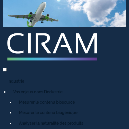
Industrie
Vos enjeux dans l’industrie
Mesurer le contenu biosourcé
Mesurer le contenu biogénique
Analyser la naturalité des produits