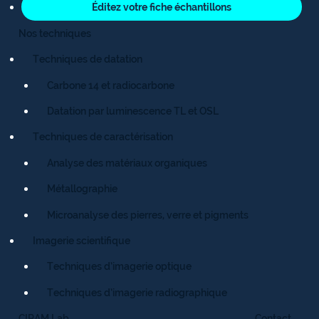
Éditez votre fiche échantillons
Nos techniques
Techniques de datation
Carbone 14 et radiocarbone
Datation par luminescence TL et OSL
Techniques de caractérisation
Analyse des matériaux organiques
Métallographie
Microanalyse des pierres, verre et pigments
Imagerie scientifique
Techniques d’imagerie optique
Techniques d’imagerie radiographique
CIRAM Lab
Contact