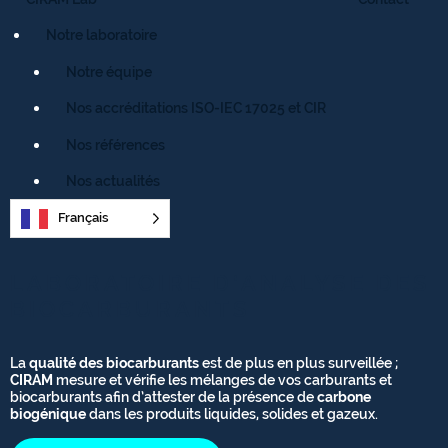
Notre laboratoire
Notre équipe
Nos accréditations ISO-IEC 17025 et CIR
Nos références
Nos actualités
Français
LABORATOIRE D’ANALYSE DES
BIOCARBURANTS
La
qualité des biocarburants
est de plus en plus surveillée ;
CIRAM
mesure et vérifie les mélanges de vos carburants et
biocarburants afin d’attester de la présence de
carbone
biogénique
dans les produits liquides, solides et gazeux.