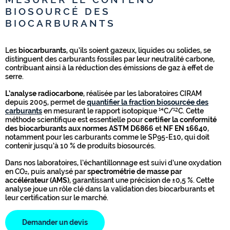
BIOSOURCÉ DES
BIOCARBURANTS
Les
biocarburants
, qu’ils soient gazeux, liquides ou solides, se
distinguent des carburants fossiles par leur neutralité carbone,
contribuant ainsi à la réduction des émissions de gaz à effet de
serre.
L’analyse radiocarbone
, réalisée par les laboratoires CIRAM
depuis 2005, permet de
quantifier la
fraction biosourcée des
carburants
en mesurant le rapport isotopique ¹⁴C/¹²C. Cette
méthode scientifique est essentielle pour
certifier la conformité
des biocarburants aux normes ASTM D6866
et
NF EN 16640
,
notamment pour les carburants comme le SP95-E10, qui doit
contenir jusqu’à 10 % de produits biosourcés.
Dans nos laboratoires, l’échantillonnage est suivi d’une oxydation
en CO₂, puis analysé par
spectrométrie de masse par
accélérateur (AMS)
, garantissant une précision de ±0,5 %. Cette
analyse joue un rôle clé dans la validation des biocarburants et
leur certification sur le marché.
Demander un devis