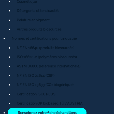
Cosmétique
Détergents et tensioactifs
Peinture et pigment
Autres produits biosourcés
Normes et certifications pour l’industrie
NF EN 16640 (produits biosourcés)
ISO 16620-2 (polymères biosourcés)
ASTM D6866 (référence internationale)
NF EN ISO 21644 (CSR)
NF EN ISO 13833 (CO₂ biogénique)
Certification ISCC PLUS
Certification OK biobased TÜV AUSTRIA
Renseignez votre fiche échantillons