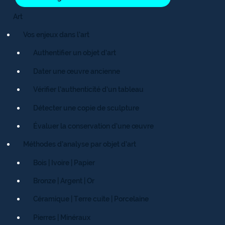
Art
Vos enjeux dans l’art
Authentifier un objet d’art
Dater une œuvre ancienne
Vérifier l’authenticité d’un tableau
Détecter une copie de sculpture
Évaluer la conservation d’une œuvre
Méthodes d’analyse par objet d’art
Bois | Ivoire | Papier
Bronze | Argent | Or
Céramique | Terre cuite | Porcelaine
Pierres | Minéraux