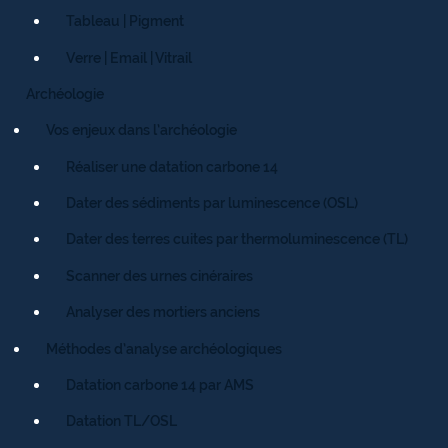
Tableau | Pigment
Verre | Email | Vitrail
Archéologie
Vos enjeux dans l’archéologie
Réaliser une datation carbone 14
Dater des sédiments par luminescence (OSL)
Dater des terres cuites par thermoluminescence (TL)
Scanner des urnes cinéraires
Analyser des mortiers anciens
Méthodes d’analyse archéologiques
Datation carbone 14 par AMS
Datation TL/OSL