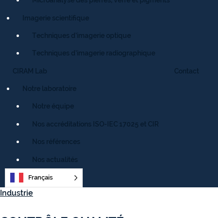
Imagerie scientifique
Techniques d’imagerie optique
Techniques d’imagerie radiographique
CIRAM Lab
Contact
Notre laboratoire
Notre équipe
Nos accréditations ISO-IEC 17025 et CIR
Nos références
Nos actualités
Français
Industrie