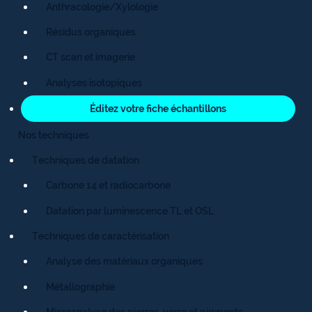
Anthracologie/Xylologie
Résidus organiques
CT scan et imagerie
Analyses isotopiques
Éditez votre fiche échantillons
Nos techniques
Techniques de datation
Carbone 14 et radiocarbone
Datation par luminescence TL et OSL
Techniques de caractérisation
Analyse des matériaux organiques
Métallographie
Microanalyse des pierres, verre et pigments