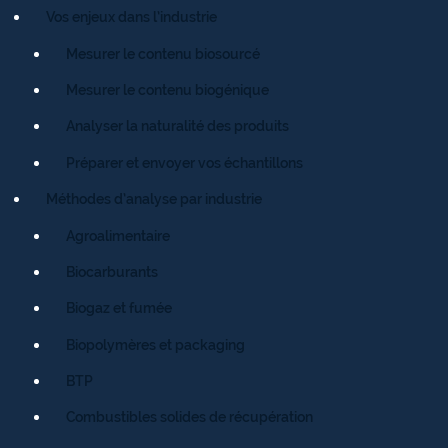
Vos enjeux dans l’industrie
Mesurer le contenu biosourcé
Mesurer le contenu biogénique
Analyser la naturalité des produits
Préparer et envoyer vos échantillons
Méthodes d’analyse par industrie
Agroalimentaire
Biocarburants
Biogaz et fumée
Biopolymères et packaging
BTP
Combustibles solides de récupération