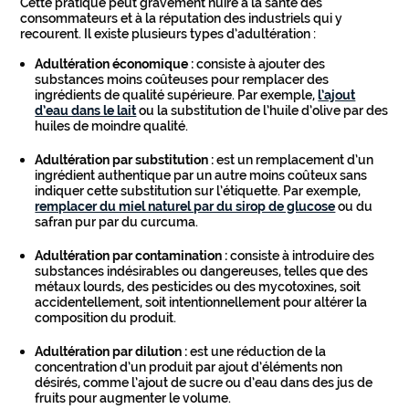
Cette pratique peut gravement nuire à la santé des
consommateurs et à la réputation des industriels qui y
recourent. Il existe plusieurs types d’adultération :
Adultération économique :
consiste à ajouter des
substances moins coûteuses pour remplacer des
ingrédients de qualité supérieure. Par exemple,
l’ajout
d’eau dans le lait
ou la substitution de l’huile d’olive par des
huiles de moindre qualité.
Adultération par substitution :
est un remplacement d’un
ingrédient authentique par un autre moins coûteux sans
indiquer cette substitution sur l’étiquette. Par exemple,
remplacer du miel naturel par du sirop de glucose
ou du
safran pur par du curcuma.
Adultération par contamination :
consiste à introduire des
substances indésirables ou dangereuses, telles que des
métaux lourds, des pesticides ou des mycotoxines, soit
accidentellement, soit intentionnellement pour altérer la
composition du produit.
Adultération par dilution :
est une réduction de la
concentration d’un produit par ajout d’éléments non
désirés, comme l’ajout de sucre ou d’eau dans des jus de
fruits pour augmenter le volume.