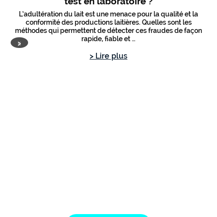
test en laboratoire ?
L’adultération du lait est une menace pour la qualité et la
conformité des productions laitières. Quelles sont les
méthodes qui permettent de détecter ces fraudes de façon
rapide, fiable et …
‹
›
> Lire plus
C
al