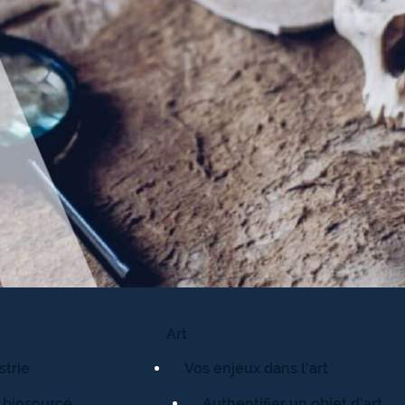
Art
strie
Vos enjeux dans l’art
 biosourcé
Authentifier un objet d’art