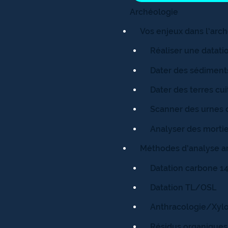
Archéologie
Vos enjeux dans l’arc
Réaliser une datat
Dater des sédimen
Dater des terres cu
Scanner des urnes c
Analyser des mortie
Méthodes d’analyse a
Datation carbone 1
Datation TL/OSL
Anthracologie/Xylo
Résidus organiques