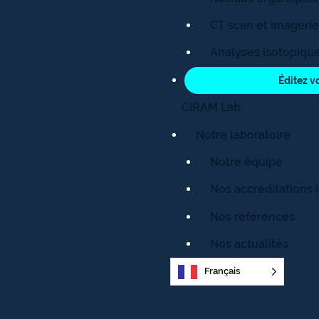
CT scan et imagerie
Analyses isotopiqu
Éditez vo
CIRAM Lab
Notre laboratoire
Notre équipe
Nos accréditations 
Nos références
Nos actualités
Français
LES MOUVEMENTS DE PO