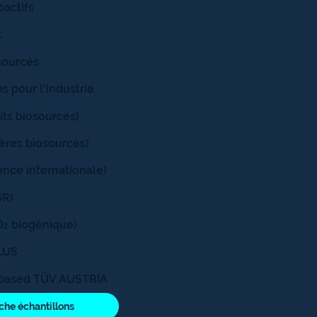
oactifs
t
sourcés
s pour l’industrie
ts biosourcés)
ères biosourcés)
nce internationale)
SR)
O₂ biogénique)
PLUS
iobased TÜV AUSTRIA
che échantillons