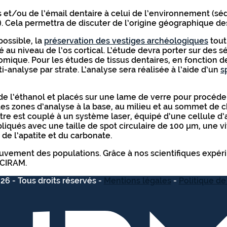
 et/ou de l’émail dentaire à celui de l’environnement (sé
). Cela permettra de discuter de l’origine géographique des
possible, la
préservation des vestiges archéologiques
tout
au niveau de l’os cortical. L’étude devra porter sur des sé
mique. Pour les études de tissus dentaires, en fonction de
i-analyse par strate. L’analyse sera réalisée à l’aide d’un
s
 l’éthanol et placés sur une lame de verre pour procéder à
es zones d’analyse à la base, au milieu et au sommet de ch
tre est couplé à un système laser, équipé d’une cellule d’a
iqués avec une taille de spot circulaire de 100 µm, une vi
 de l’apatite et du carbonate.
uvement des populations. Grâce à nos scientifiques expéri
 CIRAM.
26 - Tous droits réservés -
Mentions légales
-
Politique de