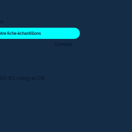
es
tre fiche échantillons
Contact
ISO-IEC 17025 et CIR
PULATIONS