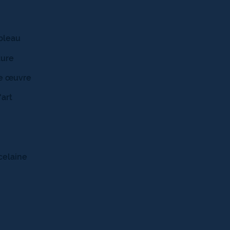
ableau
ture
ne œuvre
’art
celaine