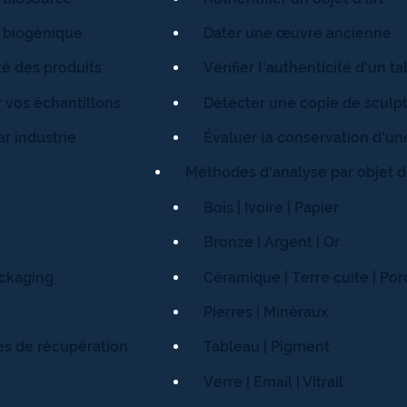
 biogénique
Dater une œuvre ancienne
té des produits
Vérifier l’authenticité d’un t
 vos échantillons
Détecter une copie de sculp
r industrie
Évaluer la conservation d’u
Méthodes d’analyse par objet d
Bois | Ivoire | Papier
Bronze | Argent | Or
ckaging
Céramique | Terre cuite | Por
Pierres | Minéraux
es de récupération
Tableau | Pigment
Verre | Email | Vitrail