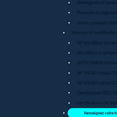
Détergents et tensi
Peinture et pigmen
Autres produits bio
Normes et certification
NF EN 16640 (produi
ISO 16620-2 (polym
ASTM D6866 (référe
NF EN ISO 21644 (C
NF EN ISO 13833 (C
Certification ISCC 
Certification OK b
Renseignez votre fi