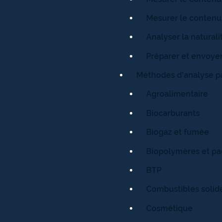
Mesurer le contenu
Analyser la naturali
Préparer et envoyer
Méthodes d’analyse pa
Agroalimentaire
Biocarburants
Biogaz et fumée
Biopolymères et pa
BTP
Combustibles solid
Cosmétique