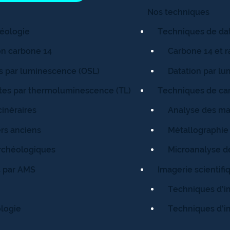
Nos techniques
héologie
Techniques de da
ion carbone 14
Carbone 14 et 
ts par luminescence (OSL)
Datation par l
ites par thermoluminescence (TL)
Techniques de car
inéraires
Analyse des ma
rs anciens
Métallographie
rchéologiques
Microanalyse de
4 par AMS
Imagerie scientifi
Techniques d’i
logie
Techniques d’i