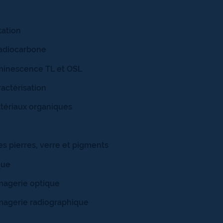
tation
radiocarbone
uminescence TL et OSL
actérisation
tériaux organiques
s pierres, verre et pigments
que
magerie optique
magerie radiographique