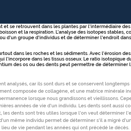
DU
et se retrouvent dans les plantes par l’intermédiaire des 
boisson et la respiration. L’analyse des isotopes stables,
ou d’un groupe d’individus et de déterminer l’endroit dans 
rtout dans les roches et les sédiments. Avec l’érosion des
ui l’incorpore dans les tissus osseux. Le ratio isotopique 
rontium des os ou des dents peut permettre de déterminer 
ent analysés, car ils sont durs et se conservent longtemps
rement composée de collagène, et une matrice minérale i
 permanence lorsque nous grandissons et vieillissons. Cepen
nières années de vie d’un individu. Les dents sont aussi
, les dents sont très utiles lorsque l’on veut déterminer
 d’un même individu permet de déterminer s’il a migré d’un
e lieu de vie pendant les années qui ont précédé le décès.