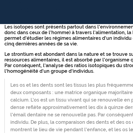
ANCIENNES PAR L’ÉTUDE 
STRONTIUM
Les isotopes sont présents partout dans l’environnement 
donc dans ceux de l’homme) à travers l’alimentation, la 
permet d’étudier les régimes alimentaires d’un individu 
cinq dernières années de sa vie.
Le strontium est abondant dans la nature et se trouve su
ressources alimentaires, il est absorbé par l’organisme q
Par conséquent, l’analyse des ratios isotopiques du st
l’homogénéité d’un groupe d’individus.
Les os et les dents sont les tissus les plus fréquemm
deux composants : une matrice organique majoritai
calcium. L’os est un tissu vivant qui se renouvelle en
dense reflète approximativement les dix à quinze der
l’émail dentaire ne se renouvelle pas. Par conséquent
individu. De plus, la comparaison des dents et des os
montrent le lieu de vie pendant l’enfance, et les os l