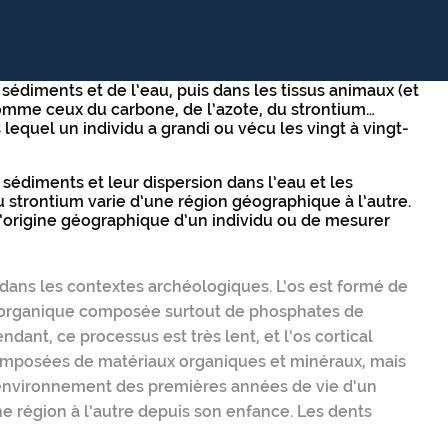
sédiments et de l’eau, puis dans les tissus animaux (et
 comme ceux du carbone, de l’azote, du strontium…
lequel un individu a grandi ou vécu les vingt à vingt-
 sédiments et leur dispersion dans l’eau et les
du strontium varie d’une région géographique à l’autre.
l’origine géographique d’un individu ou de mesurer
 dans les contextes archéologiques. L’os est formé de
norganique composée surtout de phosphates de
dant, ce processus est très lent, et l’os cortical
 composées de matériaux organiques et minéraux, mais
 l’environnement des premières années de vie d’un
e région à l’autre depuis son enfance. Les dents